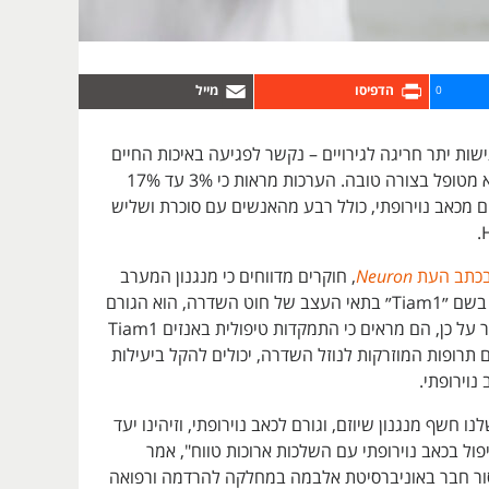
0
שות יתר חריגה לגירויים – נקשר לפגיעה באיכות החיים
ולעתים קרובות לא מטופל בצורה טובה. הערכות מראות כי 3% עד 17%
 מכאב נוירופתי, כולל רבע מהאנשים עם סוכרת ושליש
כתב העת
Neuron
, חוקרים מדווחים כי מנגנון המערב
את אנזים (חלבון) בשם ״Tiam1״ בתאי העצב של חוט השדרה, הוא הגורם
לכאב נוירופתי. יתר על כן, הם מראים כי התמקדות טיפולית באנזים Tiam1
רופות המוזרקות לנוזל השדרה, יכולים להקל ביעילות
נוירופתי.
ו חשף מנגנון שיוזם, וגורם לכאב נוירופתי, וזיהינו יעד
פול בכאב נוירופתי עם השלכות ארוכות טווח", אמר
ופסור חבר באוניברסיטת אלבמה במחלקה להרדמה ורפואה