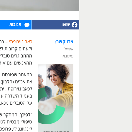
תגובות
צרו קשר:
כאב נוירופתי
– רגי
אימייל
מהמבוגרים סובלים
פייסבוק
מהאנשים עם HIV.
במאמר שפורסם
ב
בעמוד השדרה עם ת
על הסובלים מכאב 
"לפיכך, המחקר שלנ
טיפולי מבטיח לטי
לינגיונג לי, פר