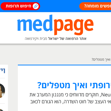
פשים מומחה?
חיפוש תרופות
אתר הרפואה של ישראל
מבית ויקירפואה
 ואיך מטפלים?
רופתי ואיך מטפלים?
במאמר שפורסם בכתב העת Neuron, חוקרים מדווחים כי מנגנון המערב את
חלבון) בשם ״Tiam1״ בתאי העצב של חוט השדרה, הוא הגורם לכאב