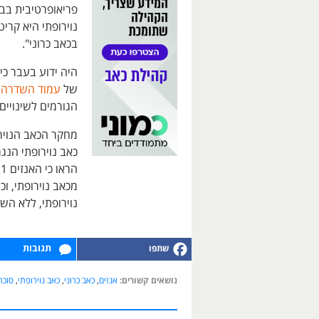
פריאופרטיבית בב
נוירופתי היא קרי
בכאב כרוני".
היה ידוע בעבר כי 
של
עמוד השדרה
ה
הגורמים לשינויים 
מחקר הכאב הנויר
כאב נוירופתי הנג
נוירופתי, ללא הש
תגובות
נושאים קשורים:
אנזים
,
כאב כרוני
,
כאב נוירופתי
,
סוכר