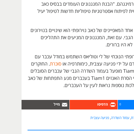
רמינגהם. "הבנת המנגנונים העומדים בבסיס כאב
טית לפיתוח אסטרטגיות טיפוליות חדשות לטיפול יעיל
אחד המאפיינים של כאב נוירופתי הוא שינויים בנוירונים
גבי. עם זאת, המנגנונים המניעים את התהליכים
לא היו ברורים.
ופתי הנוכחי של לי וטוליאס השתמש במודל עכבר עם
רם על ידי פגיעה עצבית, כימותרפיה או
סוכרת
. החוקרים
הראו כי האנזים Tiam1 מופעל בעמוד השדרה הגבי של עכברים הסובלים
מכאב נוירופתי, וכי הסרת האנזים Tiam1 בעכברים מנע התפתחות של כאב
לכות נוספות נראות לעין על העכברים.
0
ת
,
עמוד השדרה
,
פגיעה עצבית