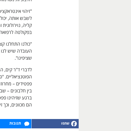
"זיהוי אינטראקצ
לשבש אותה, יכול 
בפקולטה לרפואה 
"כולנו התחלנו קצ
העובדה שיש לנו 
שציפינו".
לדברי ד"ר קים, הצ
הפוטנציאליים. "פ
פפטידים – מחרוז
בין חלבונים – שב
ברגע שזיהינו פפט
הם מכוונים, וכך ז
תגובות