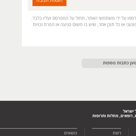
רסמו על ידי משתמשי האתר, תחול על המפרסם ועליו בלבד.
געני או כל תוכן אחר, שיש בו משום פגיעה או הפרת זכויות
ען כתבות נוספות
 ישראל
 רופאים, מחלות ותרופות
רשת
נושאים