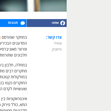
תגובות
צרו קשר:
במחקר שפורסם
ב
המדענים הבכירים ש
אימייל
ופרופ' מאוניברסיט
פייסבוק
חלבונים שתורמת 
במחלה, חלבון בשם
מחקרים רבים מתמק
במולקולות קטנות 
החוקרים נקטו בגי
שעשויות לקדם הצ
אינטראקציות בין 
התא, כולל פירוק 
חלבוניות מסוימות