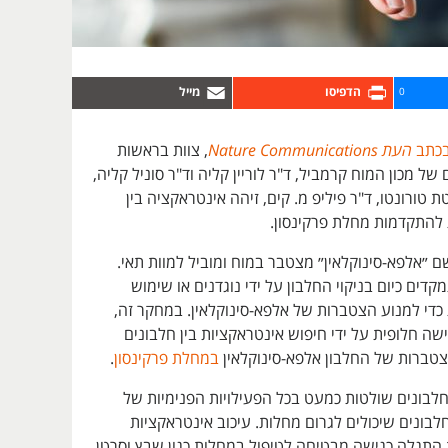
0
כתב
העת Nature Communications
, צוות בראשות
ל מכון המוח קרמביל, ד"ר לוריין קליה וד"ר סוניל קליה,
ת טורונטו, ד"ר פיליפ מ. קים, זיהה אינטראקציה בין
להתקדמות מחלת פרקינסון.
 ״אלפא-סינוקלאין״ מצטבר במוח ומוביל למוות תאי.
דים כיום בניקוי החלבון על ידי נוגדנים או שימוש
כדי למנוע הצטברות של אלפא-סינוקלאין. במחקר זה,
שה חלופית על ידי חיפוש אינטראקציות בין חלבונים
טברות של החלבון אלפא-סינוקלאין
במחלת פרקינסון
.
חלבונים שולטות כמעט בכל הפעילויות הפנימיות של
חלבונים שיכולים לגרום מחלות. עיכוב אינטראקציות
 התגלה כגישה מבטיחה לטיפול במחלות כגון שבץ וסרטן.