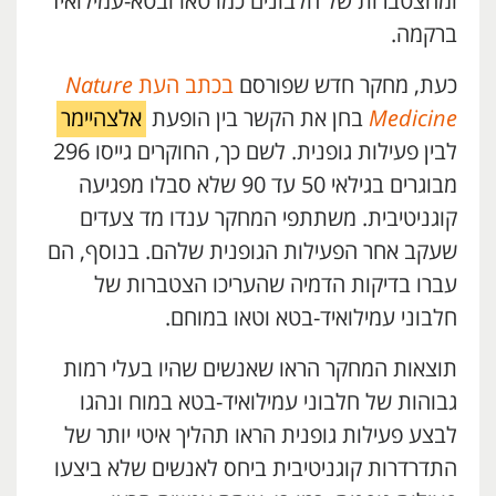
ומהצטברות של חלבונים כמו טאו ובטא-עמילואיד
ברקמה.
כעת, מחקר חדש שפורסם
בכתב העת
Nature
Medicine
בחן את הקשר בין הופעת
אלצהיימר
לבין פעילות גופנית. לשם כך, החוקרים גייסו 296
מבוגרים בגילאי 50 עד 90 שלא סבלו מפגיעה
קוגניטיבית. משתתפי המחקר ענדו מד צעדים
שעקב אחר הפעילות הגופנית שלהם. בנוסף, הם
עברו בדיקות הדמיה שהעריכו הצטברות של
חלבוני עמילואיד-בטא וטאו במוחם.
תוצאות המחקר הראו שאנשים שהיו בעלי רמות
גבוהות של חלבוני עמילואיד-בטא במוח ונהגו
לבצע פעילות גופנית הראו תהליך איטי יותר של
התדרדרות קוגניטיבית ביחס לאנשים שלא ביצעו