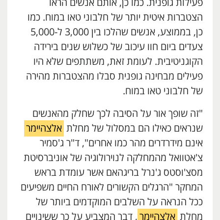
פעילות גופנית. כמו כן, אותם אנשים הראו
הצטברות איטית יותר של חלבוני טאו במוח. כמו
כן, בממוצע, אנשים שהלכו בין 3,000 ל-5,000
צעדים ביום חוו עיכוב של כשלוש שנים בירידה
הקוגניטיבית. לעומת זאת, משתתפים שלא היו
פעילים מבחינה גופנית סבלו מהצטברות מהירה
של חלבוני טאו במוח.
"זה שופך אור על הסיבה לכך שחלק מהאנשים
שנראים כאילו הם במסלול של מחלת
אלצהיימר
אינם מידרדרים מהר כמו אחרים", ד"ר ג'סמיר
צ'אטוואל מהמחלקה לנוירולוגיה של אוניברסיטת
מסצ'וסטס ג'נרל בריגהאם אשר עומדת בראש
המחקר "הרגלים הקשורים לאורח החיים משפיעים
ככל הנראה על השלבים המוקדמים ביותר של
מחלת
אלצהיימר
, דבר המצביע על כך ששינויים