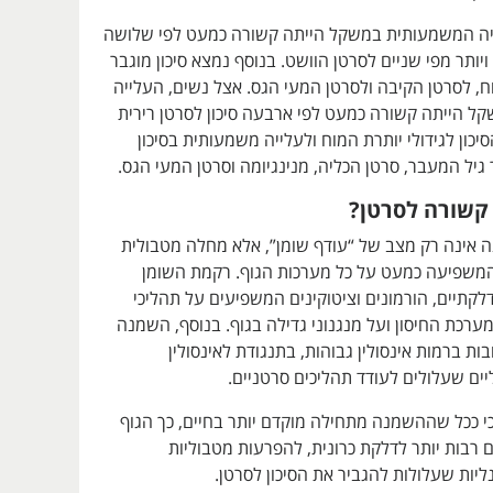
יה המשמעותית במשקל הייתה קשורה כמעט לפי שלושה
ויותר מפי שניים לסרטן הוושט. בנוסף נמצא סיכון מוגבר
וח, לסרטן הקיבה ולסרטן המעי הגס. אצל נשים, העלייה
 הייתה קשורה כמעט לפי ארבעה סיכון לסרטן רירית
כון לגידולי יותרת המוח ולעלייה משמעותית בסיכון
יל המעבר, סרטן הכליה, מנינגיומה וסרטן המעי הגס.
קשורה לסרטן
?
ה אינה רק מצב של “עודף שומן”, אלא מחלה מטבולית
משפיעה כמעט על כל מערכות הגוף. רקמת השומן
קתיים, הורמונים וציטוקינים המשפיעים על תהליכי
ערכת החיסון ועל מנגנוני גדילה בגוף. בנוסף, השמנה
ות ברמות אינסולין גבוהות, בתנגודת לאינסולין
ליים שעלולים לעודד תהליכים סרטניים.
י ככל שההשמנה מתחילה מוקדם יותר בחיים, כך הגוף
רבות יותר לדלקת כרונית, להפרעות מטבוליות
יות שעלולות להגביר את הסיכון לסרטן.