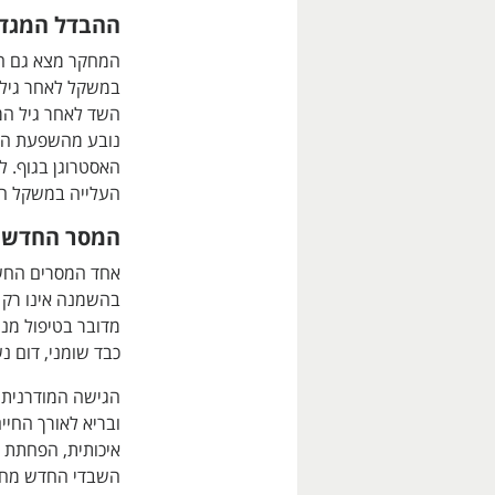
ההבדל המגדר
המחקר מצא גם הב
השד לאחר גיל המע
נובע מהשפעת הה
האסטרוגן בגוף. 
העלייה במשקל התרחשה לפני גיל 45
המסר החדש 
אחד המסרים החשו
בהשמנה אינו רק ע
מדובר בטיפול מני
כבד שומני, דום נ
הגישה המודרנית 
ובריא לאורך החיים
איכותית, הפחתת 
השבדי החדש מחזק