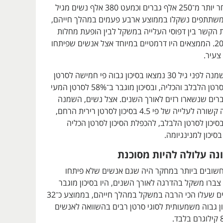
החוקרים עקבו אחר יותר מ־250 אלף גברים וכמעט 380 אלף נשים מגיל
עד גיל 60. המשתתפים נשקלו בממוצע ארבע פעמים במהלך חייהם,
ת הקשר בין דפוסי העלייה במשקל לבין הופעת מחלות
סרטן עד שנת 2023. הממצאים היו דרמטיים במיוחד אצל אנשים שפיתחו
צעיר.
גברים שפיתחו השמנה לפני גיל 30 נמצאו בסיכון גבוה פי חמישה לסרטן
הכבד, פי שניים לסרטן הלבלב והכליה, ובסיכון מוגבר ב־58% לסרטן המעי
רים שנשארו רזים לאורך השנים. אצל נשים, השמנה
לפני גיל 30 הייתה קשורה לעלייה של פי 4.5 בסיכון לסרטן רירית הרחם,
לייה של 67% בסיכון לסרטן הלבלב, להכפלת הסיכון לסרטן הכליה
נה עלולה להיות מסוכנת
ובים ביותר במחקר היה שגם אנשים שלא פיתחו
ברו משקל בהדרגה לאורך השנים, היו בסיכון מוגבר
לסרטן. המשתתפים שעלו הכי הרבה במשקל במהלך חייהם, בממוצע כ־32
כון גבוה משמעותית לסוגי סרטן רבים בהשוואה לאנשים