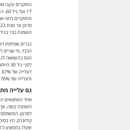
17 ו
והחוקרים בחנו א
השמנה כבר בגיל 
הגס בהשוואה לגב
לע
ולעלייה של 76% בסיכון למנינגיומה.
גם עלייה מתו
אחד הממצאים החש
השמנה קשה, אך צ
קילוגרם, היו בסי
שעלו בממוצע כ־8 קילוגרם בלבד.