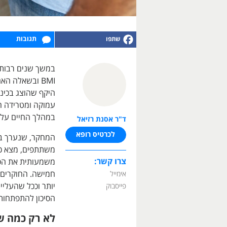
תגובות
במשך שנים רבות 
BMI ובשאלה ה
עמוקה ומטרידה ה
במהלך החיים עלי
ד"ר אסנת רזיאל
לכרטיס רופא
משתתפים, מצא כי
צרו קשר:
משמעותית את הסיכ
חמישה. החוקרים 
אימייל
יותר וככל שהעליי
פייסבוק
הסיכון להתפתחות
לא רק כמה ש