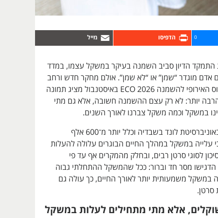
0
התמקד הדיון סביב השמנה בעיקר במשקל עצמו, במדד
אם אדם מוגדר “שמן” או “לא שמן”. אולם מחקר חדש ורחב
היקף שהוצג בכינוס האירופי להשמנה ECO 2026 באיסטנבול מציג תמונה
רבה יותר: לא רק עצם ההשמנה חשובה, אלא גם מתי
נו במשקל וכמה משקל צברנו לאורך השנים.
המחקר, שנערך באוניברסיטת לונד בשבדיה וכלל יותר מ־600 אלף
 עלייה במשקל במהלך החיים הבוגרים עלולה להעלות
ון לסוגי סרטן רבים, ובחלק מהמקרים אף עד פי
הדגישו מסר חד וברור: ככל שהמשקל ההתחלתי גבוה
ה במשקל משמעותית יותר לאורך החיים, כך עולה גם
 סרטן.
וקלים, אלא מתי מתחילים לעלות במשקל