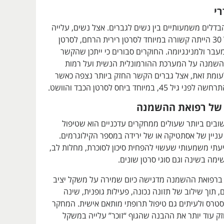
י
דלים משמעותיים בין נשים לגברים. אצל נשים, עלייה
במשקל לאחר גיל 30 הייתה קשורה במיוחד לסרטן רירית הרחם, לסרטן
בר ולמנינגיומה. החוקרים סבורים כי ייתכן שהקשר
שמנה על המערכת ההורמונלית הנשית ועל רמות
לעומת זאת, אצל גברים הקשר החזק ביותר נצפה כאשר
, במיוחד ביחס לסרטן הכבד והוושט.
של רפואת ההשמנה
בים ביותר שעולים ממחקרים עדכניים הוא שטיפול
ניין של אסתטיקה או של ירידה במספר הקילוגרמים.
עתי משמעותי שעשוי להפחית סיכון לסוכרת, מחלות לב,
שימה בשינה וגם סוגי סרטן שונים.
ברפואת ההשמנה מדגישה כיום שמירה על משקל יציב
, תוך שילוב של תזונה נכונה, פעילות גופנית, שינה
סטרס ולעיתים גם טיפול תרופתי מותאם אישית. המחקר
 עוד יותר את ההבנה שהגוף “זוכר” עלייה במשקל