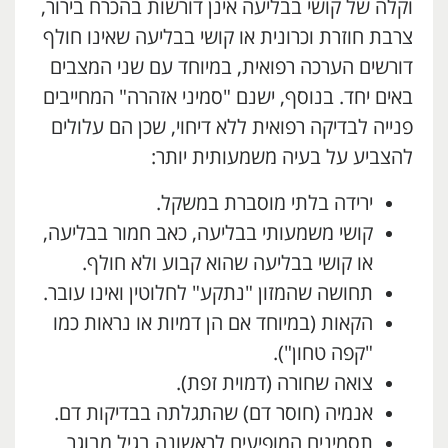
וקלה של קושי בבליעה אינן דורשות בהכרח בירור,
צרבת חוזרת וכרונית או קושי בבליעה שאינו חולף
דורשים הערכה רפואית, במיוחד עם שני המצבים
באים יחד. בנוסף, ישנם "סמיני אזהרה" המחייבים
פנייה לבדיקה רפואית ללא דיחוי, שכן הם עלולים
להצביע על בעיה משמעותית יותר:
ירידה בלתי מוסברת במשקל.
קושי משמעותי בבליעה, כאב חמור בבליעה,
או קושי בבליעה שהוא קבוע ולא חולף.
תחושה שהמזון "נתקע" לחלוטין ואינו עובר.
הקאות (במיוחד אם הן דמיות או נראות כמו
"קפה טחון").
צואה שחורה (דמוית זפת).
אנמיה (חוסר דם) שהתגלתה בבדיקות דם.
תסמינים המופיעים לראשונה בגיל מבוגר