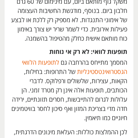
משקל גוף מותאם ביום, עם מינימום של 60 גרם
חלבון ביום. בנוסף, מודגשת החשיבות העצומה
של אימוני התנגדות. לא מספיק רק ללכת או לבצע
פעילות אירובית. כדי לשמר שריר יש צורך באימון
כוח מותאם אישית כחלק מהטיפול בהשמנה.
תופעות לוואי: לא רק אי נוחות
המסמך מתייחס בהרחבה גם
לתופעות הלוואי
הגסטרואינטסטינליות
של התרופות: בחילות,
הקאות, עצירות, שלשולים ורפלוקס. לדברי
הכותבים, תופעות אלה אינן רק מטרד זמני. הן
עלולות לגרום להתייבשות, חסרים תזונתיים, ירידה
חדה מדי בצריכת המזון ואף סיכון לחסר בוויטמינים
חיוניים כמו תיאמין.
לכן ההמלצות כוללות: העלאת מינונים הדרגתית,