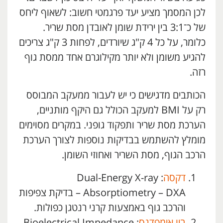
לכן המסמך מציע יעד פרגמטי חשוב: לשאוף ליחס
של כ־3:1 בין ירידת שומן לאובדן מסת שריר.
כלומר, על כל 4 ק"ג שיורדים, לפחות 3 ק"ג צריכים
להגיע משומן ולא יותר מקילוגרם אחד ממסת גוף
רזה.
הכותבים מדגישים כי יש לעבור ממעקב המבוסס
רק על BMI למעקב הכולל גם היקף מותניים,
הערכת מסת שריר ותפקוד גופני. במקרים מסוימים
מומלץ להשתמש בבדיקות נוספות לצורך הערכת
הרכב הגוף, מסת השריר ואחוזי השומן.
דקסה
: ‏Dual-Energy X-ray
Absorptiometry – DXA – בדיקת צפיפות
והרכב גוף באמצעות קרני רנטגן כפולות.
ביו אימפדנס
: ‏Bioelectrical Impedance