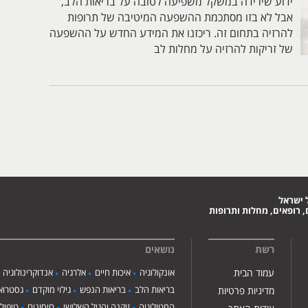
ידוע שירידה במשקל משפיעה לטובה על בריאות הלב,
אבל לא בזו מסתכמת ההשפעה המיטיבה של תרופות
להרזיה בתחום זה. ריכזנו את המידע החדש על ההשפעה
של זריקות להרזיה על מחלות לב
 ישראל
 רופאים, מחלות ותרופות
רשת
נושאים
עמוד הבית
אונקולוגיה
איכות חיים
אלרגיה
אנדוקרינולוגיה
בריאות הלב
בריאות הנפש
גילוי מוקדם
גסטרואנ
מדיניות פרטיות
המטולוגיה
זיקנה והגיל השלישי
חיסונים
טיפול